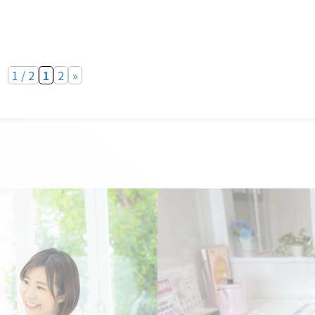
1 / 2
1
2
»