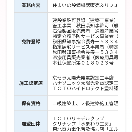
業務内容
住まいの設備機器販売＆リフォーム
建設業許可登録（建築工事業） 秋
管工事業 秋田県知事許可（般３）
石油製品販売業者 通商産業省 ２
特定介護予防サービス事業者（特定
免許登録
秋田県知事指令長寿ー５３３４－１
指定居宅サービス事業者（特定福祉
秋田県知事指令長寿ー５３３４－７
医療用具販売業者（医療用具殺菌水装
本荘保健所第０１８０２３号
京セラ太陽光発電認定工事店
施工認定店
パナソニック太陽光発電認定工事店
ＴＯＴＯハイドロテクト塗料認定工
保有資格
二級建築士、２級建築施工管理技士
ＴＯＴＯリモデルクラブ
加盟団体
クリナップ「水まわり工房」
東北電力電化普及協力店「エルパル