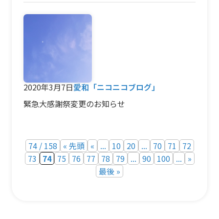
2020年3月7日
愛和「ニコニコブログ」
緊急大感謝祭変更のお知らせ
74 / 158
« 先頭
«
...
10
20
...
70
71
72
73
74
75
76
77
78
79
...
90
100
...
»
最後 »